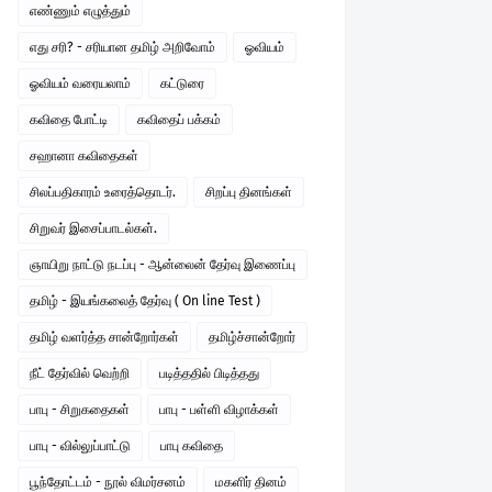
எண்ணும் எழுத்தும்
எது சரி? - சரியான தமிழ் அறிவோம்
ஓவியம்
ஓவியம் வரையலாம்
கட்டுரை
கவிதை போட்டி
கவிதைப் பக்கம்
சஹானா கவிதைகள்
சிலப்பதிகாரம் உரைத்தொடர்.
சிறப்பு தினங்கள்
சிறுவர் இசைப்பாடல்கள்.
ஞாயிறு நாட்டு நடப்பு - ஆன்லைன் தேர்வு இணைப்பு
தமிழ் - இயங்கலைத் தேர்வு ( On line Test )
தமிழ் வளர்த்த சான்றோர்கள்
தமிழ்ச்சான்றோர்
நீட் தேர்வில் வெற்றி
படித்ததில் பிடித்தது
பாபு - சிறுகதைகள்
பாபு - பள்ளி விழாக்கள்
பாபு - வில்லுப்பாட்டு
பாபு கவிதை
பூந்தோட்டம் - நூல் விமர்சனம்
மகளிர் தினம்