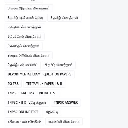
8 சமூக அறிவியல் வினாத்தாள்
8 தமிழ் ஆன்லைன் தேர்வு
8 தமிழ் வினாத்தாள்
9 அறிவியல் வினாத்தாள்
9 ஆங்கிலம் வினாத்தாள்
9 கணிதம் வினாத்தாள்
9 சமூக அறிவியல் வினாத்தாள்
9 தமிழ் பவர் பாயிண்ட்
9 தமிழ் வினாத்தாள்
DEPORTMENTAL EXAM - QUESTION PAPERS
PG TRB
TET TAMIL - PAPER I & II
TNPSC - GROUP 4 - ONLINE TEST
TNPSC - II & IVதிருக்குறள்
TNPSC ANSWER
TNPSC ONLINE TEST
அறிவிப்பு
உ.வே.சா - என் சரித்திரம்
உடற்கல்வி வினாத்தாள்