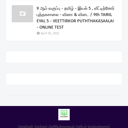
9 ஆம் வகுப்பு - தமிழ் - இயல் 5 , வீட்டிற்கோர்
புத்தகசாலை - வினா & விடை / 9th TAMIL
EYAL 5 - VEETTIRKOR PUTHTHAKASAALAI
- ONLINE TEST
April 02, 2022
அகவிருள் அகற்றும் ஆசிரியர்களையும் அன்புச் செல்வங்களாம்