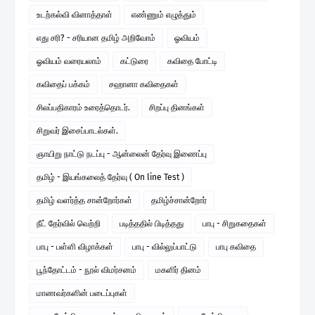
உடற்கல்வி வினாத்தாள்
எண்ணும் எழுத்தும்
எது சரி? - சரியான தமிழ் அறிவோம்
ஓவியம்
ஓவியம் வரையலாம்
கட்டுரை
கவிதை போட்டி
கவிதைப் பக்கம்
சஹானா கவிதைகள்
சிலப்பதிகாரம் உரைத்தொடர்.
சிறப்பு தினங்கள்
சிறுவர் இசைப்பாடல்கள்.
ஞாயிறு நாட்டு நடப்பு - ஆன்லைன் தேர்வு இணைப்பு
தமிழ் - இயங்கலைத் தேர்வு ( On line Test )
தமிழ் வளர்த்த சான்றோர்கள்
தமிழ்ச்சான்றோர்
நீட் தேர்வில் வெற்றி
படித்ததில் பிடித்தது
பாபு - சிறுகதைகள்
பாபு - பள்ளி விழாக்கள்
பாபு - வில்லுப்பாட்டு
பாபு கவிதை
பூந்தோட்டம் - நூல் விமர்சனம்
மகளிர் தினம்
மாணவர்களின் படைப்புகள்