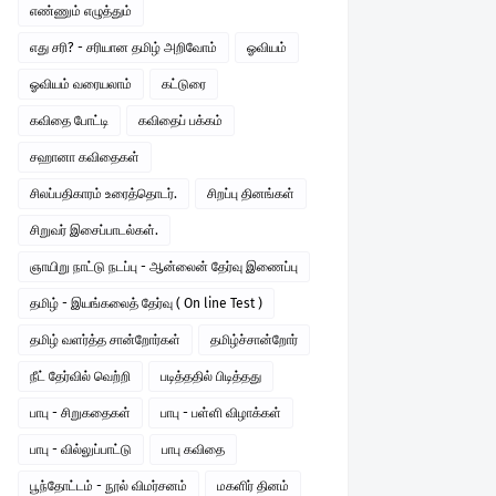
எண்ணும் எழுத்தும்
எது சரி? - சரியான தமிழ் அறிவோம்
ஓவியம்
ஓவியம் வரையலாம்
கட்டுரை
கவிதை போட்டி
கவிதைப் பக்கம்
சஹானா கவிதைகள்
சிலப்பதிகாரம் உரைத்தொடர்.
சிறப்பு தினங்கள்
சிறுவர் இசைப்பாடல்கள்.
ஞாயிறு நாட்டு நடப்பு - ஆன்லைன் தேர்வு இணைப்பு
தமிழ் - இயங்கலைத் தேர்வு ( On line Test )
தமிழ் வளர்த்த சான்றோர்கள்
தமிழ்ச்சான்றோர்
நீட் தேர்வில் வெற்றி
படித்ததில் பிடித்தது
பாபு - சிறுகதைகள்
பாபு - பள்ளி விழாக்கள்
பாபு - வில்லுப்பாட்டு
பாபு கவிதை
பூந்தோட்டம் - நூல் விமர்சனம்
மகளிர் தினம்