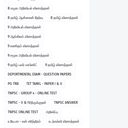
8 சமூக அறிவியல் வினாத்தாள்
8 தமிழ் ஆன்லைன் தேர்வு
8 தமிழ் வினாத்தாள்
9 அறிவியல் வினாத்தாள்
9 ஆங்கிலம் வினாத்தாள்
9 கணிதம் வினாத்தாள்
9 சமூக அறிவியல் வினாத்தாள்
9 தமிழ் பவர் பாயிண்ட்
9 தமிழ் வினாத்தாள்
DEPORTMENTAL EXAM - QUESTION PAPERS
PG TRB
TET TAMIL - PAPER I & II
TNPSC - GROUP 4 - ONLINE TEST
TNPSC - II & IVதிருக்குறள்
TNPSC ANSWER
TNPSC ONLINE TEST
அறிவிப்பு
உ.வே.சா - என் சரித்திரம்
உடற்கல்வி வினாத்தாள்