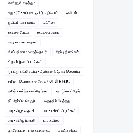
எண்ணும் எழுத்தும்
எது சரி? - சரியான தமிழ் அறிவோம்
ஓவியம்
ஓவியம் வரையலாம்
கட்டுரை
கவிதை போட்டி
கவிதைப் பக்கம்
சஹானா கவிதைகள்
சிலப்பதிகாரம் உரைத்தொடர்.
சிறப்பு தினங்கள்
சிறுவர் இசைப்பாடல்கள்.
ஞாயிறு நாட்டு நடப்பு - ஆன்லைன் தேர்வு இணைப்பு
தமிழ் - இயங்கலைத் தேர்வு ( On line Test )
தமிழ் வளர்த்த சான்றோர்கள்
தமிழ்ச்சான்றோர்
நீட் தேர்வில் வெற்றி
படித்ததில் பிடித்தது
பாபு - சிறுகதைகள்
பாபு - பள்ளி விழாக்கள்
பாபு - வில்லுப்பாட்டு
பாபு கவிதை
பூந்தோட்டம் - நூல் விமர்சனம்
மகளிர் தினம்