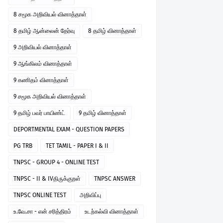
8 சமூக அறிவியல் வினாத்தாள்
8 தமிழ் ஆன்லைன் தேர்வு
8 தமிழ் வினாத்தாள்
9 அறிவியல் வினாத்தாள்
9 ஆங்கிலம் வினாத்தாள்
9 கணிதம் வினாத்தாள்
9 சமூக அறிவியல் வினாத்தாள்
9 தமிழ் பவர் பாயிண்ட்
9 தமிழ் வினாத்தாள்
DEPORTMENTAL EXAM - QUESTION PAPERS
PG TRB
TET TAMIL - PAPER I & II
TNPSC - GROUP 4 - ONLINE TEST
TNPSC - II & IVதிருக்குறள்
TNPSC ANSWER
TNPSC ONLINE TEST
அறிவிப்பு
உ.வே.சா - என் சரித்திரம்
உடற்கல்வி வினாத்தாள்