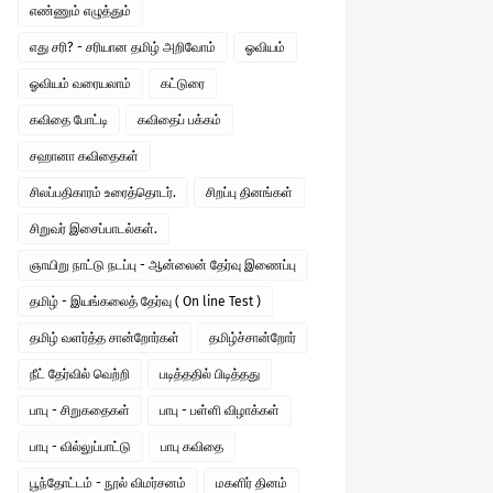
எண்ணும் எழுத்தும்
எது சரி? - சரியான தமிழ் அறிவோம்
ஓவியம்
ஓவியம் வரையலாம்
கட்டுரை
கவிதை போட்டி
கவிதைப் பக்கம்
சஹானா கவிதைகள்
சிலப்பதிகாரம் உரைத்தொடர்.
சிறப்பு தினங்கள்
சிறுவர் இசைப்பாடல்கள்.
ஞாயிறு நாட்டு நடப்பு - ஆன்லைன் தேர்வு இணைப்பு
தமிழ் - இயங்கலைத் தேர்வு ( On line Test )
தமிழ் வளர்த்த சான்றோர்கள்
தமிழ்ச்சான்றோர்
நீட் தேர்வில் வெற்றி
படித்ததில் பிடித்தது
பாபு - சிறுகதைகள்
பாபு - பள்ளி விழாக்கள்
பாபு - வில்லுப்பாட்டு
பாபு கவிதை
பூந்தோட்டம் - நூல் விமர்சனம்
மகளிர் தினம்