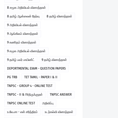
8 சமூக அறிவியல் வினாத்தாள்
8 தமிழ் ஆன்லைன் தேர்வு
8 தமிழ் வினாத்தாள்
9 அறிவியல் வினாத்தாள்
9 ஆங்கிலம் வினாத்தாள்
9 கணிதம் வினாத்தாள்
9 சமூக அறிவியல் வினாத்தாள்
9 தமிழ் பவர் பாயிண்ட்
9 தமிழ் வினாத்தாள்
DEPORTMENTAL EXAM - QUESTION PAPERS
PG TRB
TET TAMIL - PAPER I & II
TNPSC - GROUP 4 - ONLINE TEST
TNPSC - II & IVதிருக்குறள்
TNPSC ANSWER
TNPSC ONLINE TEST
அறிவிப்பு
உ.வே.சா - என் சரித்திரம்
உடற்கல்வி வினாத்தாள்