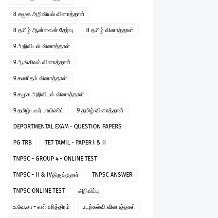
8 சமூக அறிவியல் வினாத்தாள்
8 தமிழ் ஆன்லைன் தேர்வு
8 தமிழ் வினாத்தாள்
9 அறிவியல் வினாத்தாள்
9 ஆங்கிலம் வினாத்தாள்
9 கணிதம் வினாத்தாள்
9 சமூக அறிவியல் வினாத்தாள்
9 தமிழ் பவர் பாயிண்ட்
9 தமிழ் வினாத்தாள்
DEPORTMENTAL EXAM - QUESTION PAPERS
PG TRB
TET TAMIL - PAPER I & II
TNPSC - GROUP 4 - ONLINE TEST
TNPSC - II & IVதிருக்குறள்
TNPSC ANSWER
TNPSC ONLINE TEST
அறிவிப்பு
உ.வே.சா - என் சரித்திரம்
உடற்கல்வி வினாத்தாள்