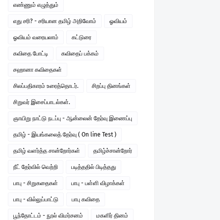
எண்ணும் எழுத்தும்
எது சரி? - சரியான தமிழ் அறிவோம்
ஓவியம்
ஓவியம் வரையலாம்
கட்டுரை
கவிதை போட்டி
கவிதைப் பக்கம்
சஹானா கவிதைகள்
சிலப்பதிகாரம் உரைத்தொடர்.
சிறப்பு தினங்கள்
சிறுவர் இசைப்பாடல்கள்.
ஞாயிறு நாட்டு நடப்பு - ஆன்லைன் தேர்வு இணைப்பு
தமிழ் - இயங்கலைத் தேர்வு ( On line Test )
தமிழ் வளர்த்த சான்றோர்கள்
தமிழ்ச்சான்றோர்
நீட் தேர்வில் வெற்றி
படித்ததில் பிடித்தது
பாபு - சிறுகதைகள்
பாபு - பள்ளி விழாக்கள்
பாபு - வில்லுப்பாட்டு
பாபு கவிதை
பூந்தோட்டம் - நூல் விமர்சனம்
மகளிர் தினம்