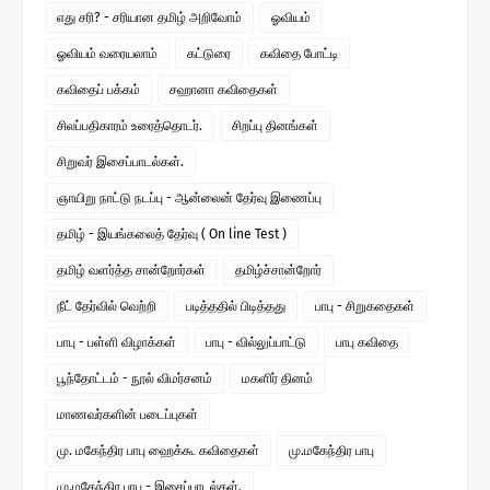
எது சரி? - சரியான தமிழ் அறிவோம்
ஓவியம்
ஓவியம் வரையலாம்
கட்டுரை
கவிதை போட்டி
கவிதைப் பக்கம்
சஹானா கவிதைகள்
சிலப்பதிகாரம் உரைத்தொடர்.
சிறப்பு தினங்கள்
சிறுவர் இசைப்பாடல்கள்.
ஞாயிறு நாட்டு நடப்பு - ஆன்லைன் தேர்வு இணைப்பு
தமிழ் - இயங்கலைத் தேர்வு ( On line Test )
தமிழ் வளர்த்த சான்றோர்கள்
தமிழ்ச்சான்றோர்
நீட் தேர்வில் வெற்றி
படித்ததில் பிடித்தது
பாபு - சிறுகதைகள்
பாபு - பள்ளி விழாக்கள்
பாபு - வில்லுப்பாட்டு
பாபு கவிதை
பூந்தோட்டம் - நூல் விமர்சனம்
மகளிர் தினம்
மாணவர்களின் படைப்புகள்
மு. மகேந்திர பாபு ஹைக்கூ கவிதைகள்
மு.மகேந்திர பாபு
மு.மகேந்திர பாபு - இசைப்பாடல்கள்.