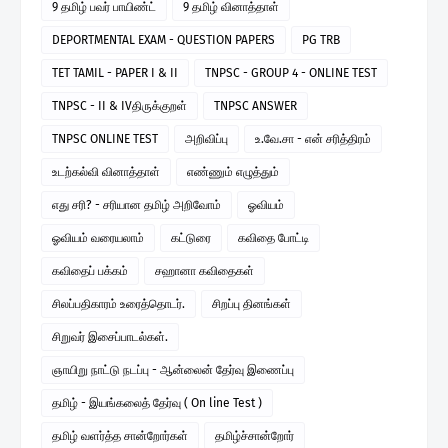
9 தமிழ் பவர் பாயிண்ட்
9 தமிழ் வினாத்தாள்
DEPORTMENTAL EXAM - QUESTION PAPERS
PG TRB
TET TAMIL - PAPER I & II
TNPSC - GROUP 4 - ONLINE TEST
TNPSC - II & IVதிருக்குறள்
TNPSC ANSWER
TNPSC ONLINE TEST
அறிவிப்பு
உ.வே.சா - என் சரித்திரம்
உடற்கல்வி வினாத்தாள்
எண்ணும் எழுத்தும்
எது சரி? - சரியான தமிழ் அறிவோம்
ஓவியம்
ஓவியம் வரையலாம்
கட்டுரை
கவிதை போட்டி
கவிதைப் பக்கம்
சஹானா கவிதைகள்
சிலப்பதிகாரம் உரைத்தொடர்.
சிறப்பு தினங்கள்
சிறுவர் இசைப்பாடல்கள்.
ஞாயிறு நாட்டு நடப்பு - ஆன்லைன் தேர்வு இணைப்பு
தமிழ் - இயங்கலைத் தேர்வு ( On line Test )
தமிழ் வளர்த்த சான்றோர்கள்
தமிழ்ச்சான்றோர்