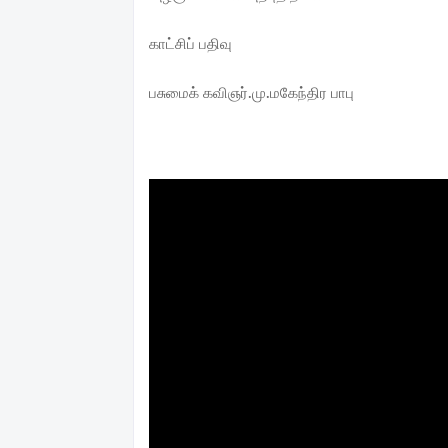
காட்சிப் பதிவு
பசுமைக் கவிஞர்.மு.மகேந்திர பாபு