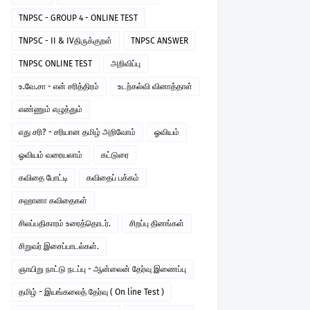
TNPSC - GROUP 4 - ONLINE TEST
TNPSC - II & IVதிருக்குறள்
TNPSC ANSWER
TNPSC ONLINE TEST
அறிவிப்பு
உ.வே.சா - என் சரித்திரம்
உடற்கல்வி வினாத்தாள்
எண்ணும் எழுத்தும்
எது சரி? - சரியான தமிழ் அறிவோம்
ஓவியம்
ஓவியம் வரையலாம்
கட்டுரை
கவிதை போட்டி
கவிதைப் பக்கம்
சஹானா கவிதைகள்
சிலப்பதிகாரம் உரைத்தொடர்.
சிறப்பு தினங்கள்
சிறுவர் இசைப்பாடல்கள்.
ஞாயிறு நாட்டு நடப்பு - ஆன்லைன் தேர்வு இணைப்பு
தமிழ் - இயங்கலைத் தேர்வு ( On line Test )