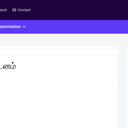
bout
Contact
umentation
டனம்