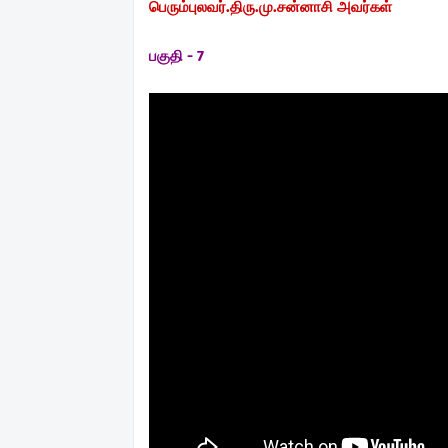
பெரும்புலவர்.திரு.மு.சன்னாசி அவர்கள்
பகுதி - 7