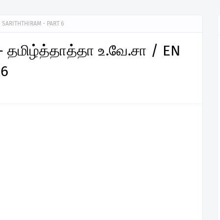
/ EN SARITHTHIRAM - PART 6
7 - தமிழ்த்தாத்தா உ.வே.சா / EN
 6