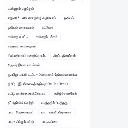
எண்ணும் எழுத்தும்
எது சரி? - சரியான தமிழ் அறிவோம்
ஓவியம்
ஓவியம் வரையலாம்
கட்டுரை
கவிதை போட்டி
கவிதைப் பக்கம்
சஹானா கவிதைகள்
சிலப்பதிகாரம் உரைத்தொடர்.
சிறப்பு தினங்கள்
சிறுவர் இசைப்பாடல்கள்.
ஞாயிறு நாட்டு நடப்பு - ஆன்லைன் தேர்வு இணைப்பு
தமிழ் - இயங்கலைத் தேர்வு ( On line Test )
தமிழ் வளர்த்த சான்றோர்கள்
தமிழ்ச்சான்றோர்
நீட் தேர்வில் வெற்றி
படித்ததில் பிடித்தது
பாபு - சிறுகதைகள்
பாபு - பள்ளி விழாக்கள்
பாபு - வில்லுப்பாட்டு
பாபு கவிதை