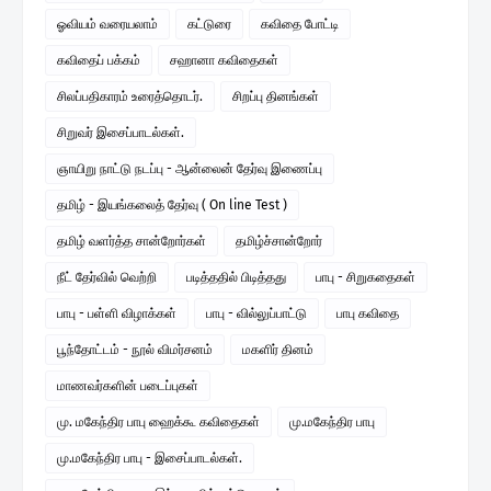
ஓவியம் வரையலாம்
கட்டுரை
கவிதை போட்டி
கவிதைப் பக்கம்
சஹானா கவிதைகள்
சிலப்பதிகாரம் உரைத்தொடர்.
சிறப்பு தினங்கள்
சிறுவர் இசைப்பாடல்கள்.
ஞாயிறு நாட்டு நடப்பு - ஆன்லைன் தேர்வு இணைப்பு
தமிழ் - இயங்கலைத் தேர்வு ( On line Test )
தமிழ் வளர்த்த சான்றோர்கள்
தமிழ்ச்சான்றோர்
நீட் தேர்வில் வெற்றி
படித்ததில் பிடித்தது
பாபு - சிறுகதைகள்
பாபு - பள்ளி விழாக்கள்
பாபு - வில்லுப்பாட்டு
பாபு கவிதை
பூந்தோட்டம் - நூல் விமர்சனம்
மகளிர் தினம்
மாணவர்களின் படைப்புகள்
மு. மகேந்திர பாபு ஹைக்கூ கவிதைகள்
மு.மகேந்திர பாபு
மு.மகேந்திர பாபு - இசைப்பாடல்கள்.