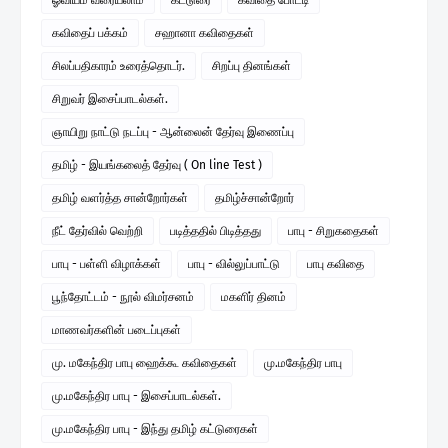
கவிதைப் பக்கம்
சஹானா கவிதைகள்
சிலப்பதிகாரம் உரைத்தொடர்.
சிறப்பு தினங்கள்
சிறுவர் இசைப்பாடல்கள்.
ஞாயிறு நாட்டு நடப்பு - ஆன்லைன் தேர்வு இணைப்பு
தமிழ் - இயங்கலைத் தேர்வு ( On line Test )
தமிழ் வளர்த்த சான்றோர்கள்
தமிழ்ச்சான்றோர்
நீட் தேர்வில் வெற்றி
படித்ததில் பிடித்தது
பாபு - சிறுகதைகள்
பாபு - பள்ளி விழாக்கள்
பாபு - வில்லுப்பாட்டு
பாபு கவிதை
பூந்தோட்டம் - நூல் விமர்சனம்
மகளிர் தினம்
மாணவர்களின் படைப்புகள்
மு. மகேந்திர பாபு ஹைக்கூ கவிதைகள்
மு.மகேந்திர பாபு
மு.மகேந்திர பாபு - இசைப்பாடல்கள்.
மு.மகேந்திர பாபு - இந்து தமிழ் கட்டுரைகள்