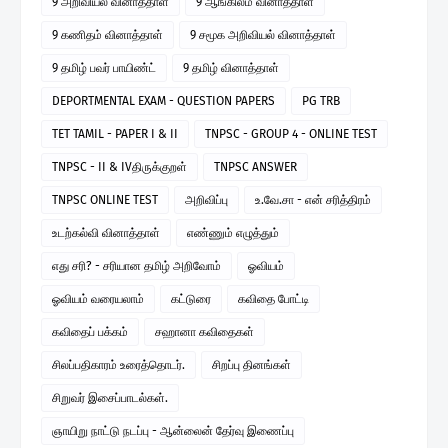
9 அறிவியல் வினாத்தாள்
9 ஆங்கிலம் வினாத்தாள்
9 கணிதம் வினாத்தாள்
9 சமூக அறிவியல் வினாத்தாள்
9 தமிழ் பவர் பாயிண்ட்
9 தமிழ் வினாத்தாள்
DEPORTMENTAL EXAM - QUESTION PAPERS
PG TRB
TET TAMIL - PAPER I & II
TNPSC - GROUP 4 - ONLINE TEST
TNPSC - II & IVதிருக்குறள்
TNPSC ANSWER
TNPSC ONLINE TEST
அறிவிப்பு
உ.வே.சா - என் சரித்திரம்
உடற்கல்வி வினாத்தாள்
எண்ணும் எழுத்தும்
எது சரி? - சரியான தமிழ் அறிவோம்
ஓவியம்
ஓவியம் வரையலாம்
கட்டுரை
கவிதை போட்டி
கவிதைப் பக்கம்
சஹானா கவிதைகள்
சிலப்பதிகாரம் உரைத்தொடர்.
சிறப்பு தினங்கள்
சிறுவர் இசைப்பாடல்கள்.
ஞாயிறு நாட்டு நடப்பு - ஆன்லைன் தேர்வு இணைப்பு