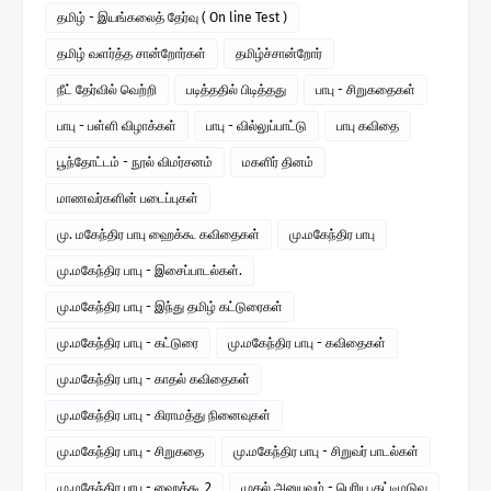
தமிழ் - இயங்கலைத் தேர்வு ( On line Test )
தமிழ் வளர்த்த சான்றோர்கள்
தமிழ்ச்சான்றோர்
நீட் தேர்வில் வெற்றி
படித்ததில் பிடித்தது
பாபு - சிறுகதைகள்
பாபு - பள்ளி விழாக்கள்
பாபு - வில்லுப்பாட்டு
பாபு கவிதை
பூந்தோட்டம் - நூல் விமர்சனம்
மகளிர் தினம்
மாணவர்களின் படைப்புகள்
மு. மகேந்திர பாபு ஹைக்கூ கவிதைகள்
மு.மகேந்திர பாபு
மு.மகேந்திர பாபு - இசைப்பாடல்கள்.
மு.மகேந்திர பாபு - இந்து தமிழ் கட்டுரைகள்
மு.மகேந்திர பாபு - கட்டுரை
மு.மகேந்திர பாபு - கவிதைகள்
மு.மகேந்திர பாபு - காதல் கவிதைகள்
மு.மகேந்திர பாபு - கிராமத்து நினைவுகள்
மு.மகேந்திர பாபு - சிறுகதை
மு.மகேந்திர பாபு - சிறுவர் பாடல்கள்
மு.மகேந்திர பாபு - ஹைக்கூ 2
முதல் அனுபவம் - பெரிய குட்டிமடுவு