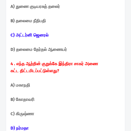
A) துணை குடியரசுத் தலைர்
B) தலைமை நீதிபதி
C) அட்டர்னி ஜெனரல்
D) தலைமை தேர்தல் ஆணையர்
4 . எந்த ஆற்றின் குறுக்கே இந்திரா சாகர் அணை
கட்ட
திட்டமிடப்பட்டுள்ளது?
A) மகாநதி
B) கோதாவரி
C) கிருஷ்ணா
D) நர்மதா