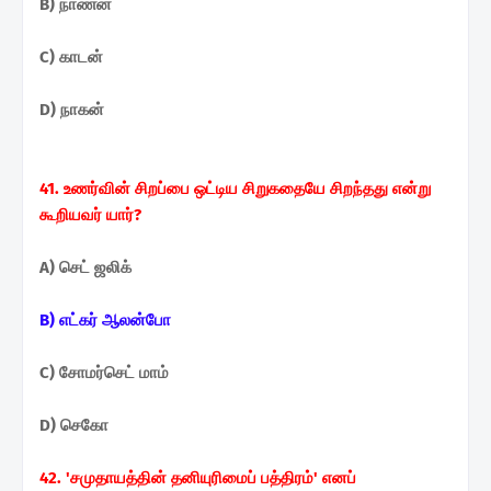
B) நாணன்
C) காடன்
D) நாகன்
41. உணர்வின் சிறப்பை ஒட்டிய சிறுகதையே சிறந்தது என்று
கூறியவர் யார்?
A) செட் ஜலிக்
B) எட்கர் ஆலன்போ
C) சோமர்செட் மாம்
D) செகோ
42. 'சமுதாயத்தின் தனியுரிமைப் பத்திரம்' எனப்