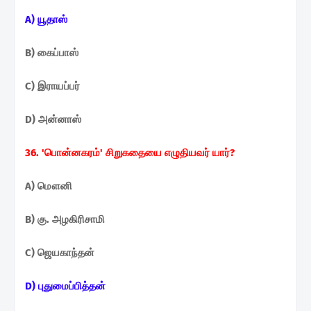
A) யூதாஸ்
B) கைப்பாஸ்
C) இராயப்பர்
D) அன்னாஸ்
36. 'பொன்னகரம்' சிறுகதையை எழுதியவர் யார்?
A) மௌனி
B) கு. அழகிரிசாமி
C) ஜெயகாந்தன்
D) புதுமைப்பித்தன்