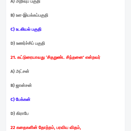
A) அறிவுப் பகுதி
B) உள-இயக்கப்பகுதி
C) உடலியல் பகுதி
D) உணர்ச்சிப் பகுதி
21. கட்டுரையாவது ‘சிதறுண்ட சிந்தனை' என்றவர்
A) அட்சன்
B) ஜான்சன்
C) பேக்கன்
D) கிராபே
22 கதைகளின் தோற்றம், பரவிய விதம்,