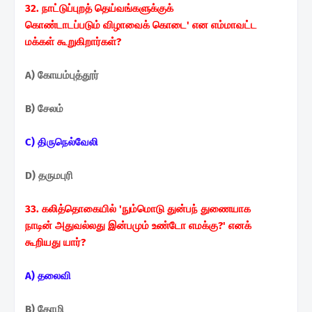
32. நாட்டுப்புறத் தெய்வங்களுக்குக்
கொண்டாடப்படும்
விழாவைக் கொடை' என எம்மாவட்ட
மக்கள்
கூறுகிறார்கள்?
A) கோயம்புத்தூர்
B) சேலம்
C) திருநெல்வேலி
D) தருமபுரி
33. கலித்தொகையில் 'நும்மொடு துன்பந் துணையாக
நாடின்
அதுவல்லது இன்பமும் உண்டோ எமக்கு?' எனக்
கூறியது
யார்?
A) தலைவி
B) தோழி