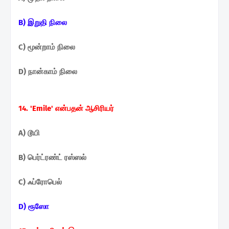
B) இறுதி நிலை
C) மூன்றாம் நிலை
D) நான்காம் நிலை
14. 'Emile' என்பதன் ஆசிரியர்
A) டூயி
B) பெர்ட்ரண்ட் ரஸ்ஸல்
C) ஃப்ரோபெல்
D) ரூஸோ