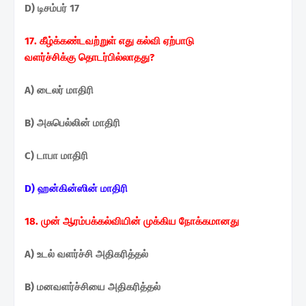
D) டிசம்பர் 17
17. கீழ்க்கண்டவற்றுள் எது கல்வி ஏற்பாடு
வளர்ச்சிக்கு
தொடர்பில்லாதது?
A) டைலர் மாதிரி
B) அசுபெல்லின் மாதிரி
C) டாபா மாதிரி
D) ஹன்கின்ஸின் மாதிரி
18. முன் ஆரம்பக்கல்வியின் முக்கிய நோக்கமானது
A) உடல் வளர்ச்சி அதிகரித்தல்
B) மனவளர்ச்சியை அதிகரித்தல்