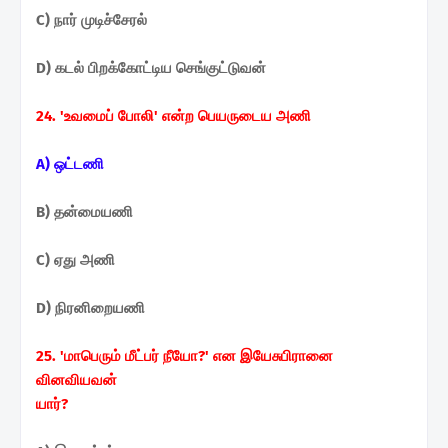
C) நார் முடிச்சேரல்
D) கடல் பிறக்கோட்டிய செங்குட்டுவன்
24. 'உவமைப் போலி' என்ற பெயருடைய அணி
A) ஒட்டணி
B) தன்மையணி
C) ஏது அணி
D) நிரனிறையணி
25. 'மாபெரும் மீட்பர் நீயோ?' என இயேசுபிரானை
வினவியவன்
யார்?