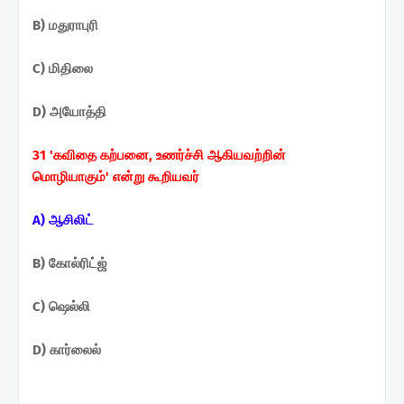
B) மதுராபுரி
C) மிதிலை
D) அயோத்தி
31 'கவிதை கற்பனை, உணர்ச்சி ஆகியவற்றின்
மொழியாகும்'
என்று கூறியவர்
A) ஆசிலிட்
B) கோல்ரிட்ஜ்
C) ஷெல்லி
D) கார்லைல்