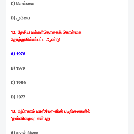
C) சென்னை
D) மும்பை
12. தேசிய மக்கள்தொகைக் கொள்கை
தோற்றுவிக்கப்பட்ட
ஆண்டு
A) 1976
B) 1979
C) 1986
D) 1977
13. ஆப்ரகாம் மாஸ்லோ-வின் படிநிலைகளில்
‘தன்னிறைவு'
என்பது
A) முதல் நிலை