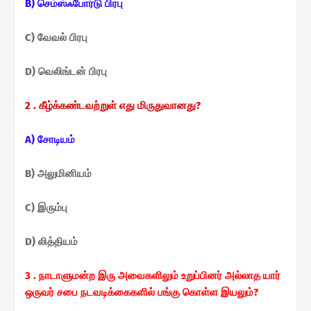
B) செம்ஸ்ஃபோர்டு பிரபு
C) வேவல் பிரபு
D) வெலிங்டன் பிரபு
2 . கீழ்க்கண்டவற்றுள் எது மிருதுவானது?
A) சோடியம்
B) அலுமினியம்
C) இரும்பு
D) லித்தியம்
3 . நாடாளுமன்ற இரு அவைகளிலும் உறுப்பினர் அல்லாத
யார்
ஒருவர் சபை நடவடிக்கைகளில் பங்கு கொள்ள
இயலும்?