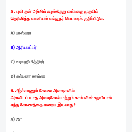
5 . புவி தன் அச்சில் சுழல்கிறது என்பதை முதலில்
தெரிவித்த
வானியல் வல்லுநர் பெயரைக் குறிப்பிடுக.
A) பாஸ்கரா
B) ஆரியபட்டர்
C) வராஹிமித்திரர்
D) கல்பனா சாவ்லா
6. கீழ்க்காணும் கோண அளவுகளில்
அளவிடப்படாத
அளவுகோல் மற்றும் காம்பசின் உதவியால்
எந்த
கோணத்தை வரைய இயலாது?
A) 75°