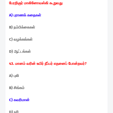
பேரறிஞர்
மாலினோவஸ்கி கூறுவது
A) புராணக் கதைகள்
B) நம்பிக்கைகள்
C) வழக்கங்கள்
D) ஆட்டங்கள்
43. மானம் வரின் உயிர் நீப்பர் எதனைப் போன்றவர்?
A) புலி
B) சிங்கம்
C) கவரிமான்
D) நரி