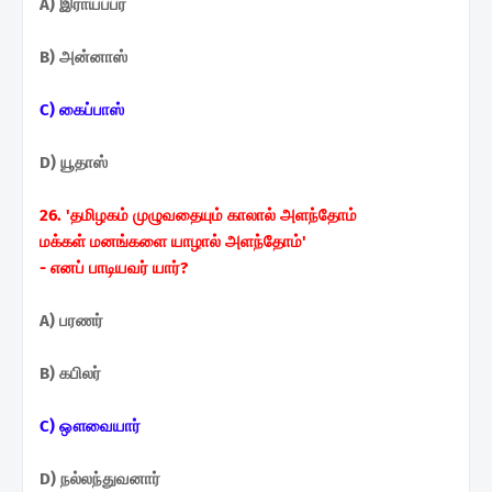
A) இராயப்பர்
B) அன்னாஸ்
C) கைப்பாஸ்
D) யூதாஸ்
26. 'தமிழகம் முழுவதையும் காலால் அளந்தோம்
மக்கள் மனங்களை யாழால் அளந்தோம்'
- எனப் பாடியவர் யார்?
A) பரணர்
B) கபிலர்
C) ஔவையார்
D) நல்லந்துவனார்