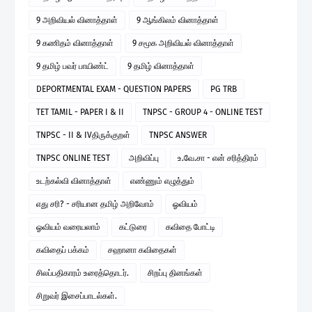
9 அறிவியல் வினாத்தாள்
9 ஆங்கிலம் வினாத்தாள்
9 கணிதம் வினாத்தாள்
9 சமூக அறிவியல் வினாத்தாள்
9 தமிழ் பவர் பாயிண்ட்
9 தமிழ் வினாத்தாள்
DEPORTMENTAL EXAM - QUESTION PAPERS
PG TRB
TET TAMIL - PAPER I & II
TNPSC - GROUP 4 - ONLINE TEST
TNPSC - II & IVதிருக்குறள்
TNPSC ANSWER
TNPSC ONLINE TEST
அறிவிப்பு
உ.வே.சா - என் சரித்திரம்
உடற்கல்வி வினாத்தாள்
எண்ணும் எழுத்தும்
எது சரி? - சரியான தமிழ் அறிவோம்
ஓவியம்
ஓவியம் வரையலாம்
கட்டுரை
கவிதை போட்டி
கவிதைப் பக்கம்
சஹானா கவிதைகள்
சிலப்பதிகாரம் உரைத்தொடர்.
சிறப்பு தினங்கள்
சிறுவர் இசைப்பாடல்கள்.