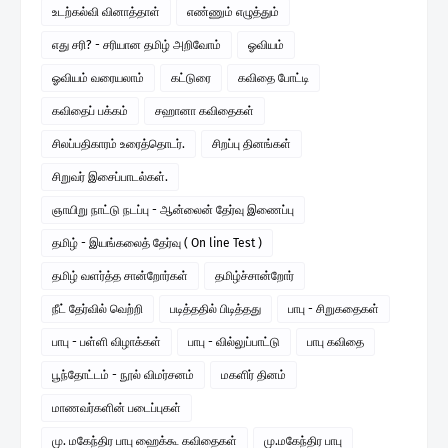
உடற்கல்வி வினாத்தாள்
எண்ணும் எழுத்தும்
எது சரி? - சரியான தமிழ் அறிவோம்
ஓவியம்
ஓவியம் வரையலாம்
கட்டுரை
கவிதை போட்டி
கவிதைப் பக்கம்
சஹானா கவிதைகள்
சிலப்பதிகாரம் உரைத்தொடர்.
சிறப்பு தினங்கள்
சிறுவர் இசைப்பாடல்கள்.
ஞாயிறு நாட்டு நடப்பு - ஆன்லைன் தேர்வு இணைப்பு
தமிழ் - இயங்கலைத் தேர்வு ( On line Test )
தமிழ் வளர்த்த சான்றோர்கள்
தமிழ்ச்சான்றோர்
நீட் தேர்வில் வெற்றி
படித்ததில் பிடித்தது
பாபு - சிறுகதைகள்
பாபு - பள்ளி விழாக்கள்
பாபு - வில்லுப்பாட்டு
பாபு கவிதை
பூந்தோட்டம் - நூல் விமர்சனம்
மகளிர் தினம்
மாணவர்களின் படைப்புகள்
மு. மகேந்திர பாபு ஹைக்கூ கவிதைகள்
மு.மகேந்திர பாபு