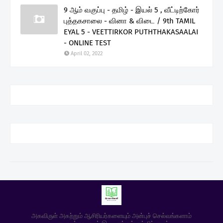
9 ஆம் வகுப்பு - தமிழ் - இயல் 5 , வீட்டிற்கோர்
புத்தகசாலை - வினா & விடை / 9th TAMIL
EYAL 5 - VEETTIRKOR PUTHTHAKASAALAI
- ONLINE TEST
April 02, 2022
அகவிருள் அகற்றும் ஆசிரியர்களையும் அன்புச் செல்வங்களாம்