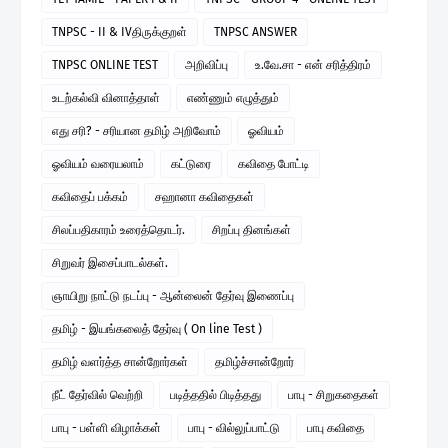
TNPSC - II & IVதிருக்குறள்
TNPSC ANSWER
TNPSC ONLINE TEST
அறிவிப்பு
உ.வே.சா - என் சரித்திரம்
உடற்கல்வி வினாத்தாள்
எண்ணும் எழுத்தும்
எது சரி? - சரியான தமிழ் அறிவோம்
ஓவியம்
ஓவியம் வரையலாம்
கட்டுரை
கவிதை போட்டி
கவிதைப் பக்கம்
சஹானா கவிதைகள்
சிலப்பதிகாரம் உரைத்தொடர்.
சிறப்பு தினங்கள்
சிறுவர் இசைப்பாடல்கள்.
ஞாயிறு நாட்டு நடப்பு - ஆன்லைன் தேர்வு இணைப்பு
தமிழ் - இயங்கலைத் தேர்வு ( On line Test )
தமிழ் வளர்த்த சான்றோர்கள்
தமிழ்ச்சான்றோர்
நீட் தேர்வில் வெற்றி
படித்ததில் பிடித்தது
பாபு - சிறுகதைகள்
பாபு - பள்ளி விழாக்கள்
பாபு - வில்லுப்பாட்டு
பாபு கவிதை