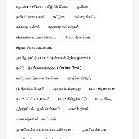
எது சரி? - சரியான தமிழ் அறிவோம்
ஓவியம்
ஓவியம் வரையலாம்
கட்டுரை
கவிதை போட்டி
கவிதைப் பக்கம்
சஹானா கவிதைகள்
சிலப்பதிகாரம் உரைத்தொடர்.
சிறப்பு தினங்கள்
சிறுவர் இசைப்பாடல்கள்.
ஞாயிறு நாட்டு நடப்பு - ஆன்லைன் தேர்வு இணைப்பு
தமிழ் - இயங்கலைத் தேர்வு ( On line Test )
தமிழ் வளர்த்த சான்றோர்கள்
தமிழ்ச்சான்றோர்
நீட் தேர்வில் வெற்றி
படித்ததில் பிடித்தது
பாபு - சிறுகதைகள்
பாபு - பள்ளி விழாக்கள்
பாபு - வில்லுப்பாட்டு
பாபு கவிதை
பூந்தோட்டம் - நூல் விமர்சனம்
மகளிர் தினம்
மாணவர்களின் படைப்புகள்
மு. மகேந்திர பாபு ஹைக்கூ கவிதைகள்
மு.மகேந்திர பாபு