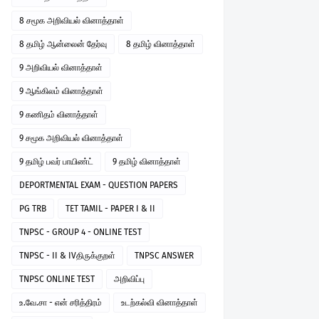
8 சமூக அறிவியல் வினாத்தாள்
8 தமிழ் ஆன்லைன் தேர்வு
8 தமிழ் வினாத்தாள்
9 அறிவியல் வினாத்தாள்
9 ஆங்கிலம் வினாத்தாள்
9 கணிதம் வினாத்தாள்
9 சமூக அறிவியல் வினாத்தாள்
9 தமிழ் பவர் பாயிண்ட்
9 தமிழ் வினாத்தாள்
DEPORTMENTAL EXAM - QUESTION PAPERS
PG TRB
TET TAMIL - PAPER I & II
TNPSC - GROUP 4 - ONLINE TEST
TNPSC - II & IVதிருக்குறள்
TNPSC ANSWER
TNPSC ONLINE TEST
அறிவிப்பு
உ.வே.சா - என் சரித்திரம்
உடற்கல்வி வினாத்தாள்