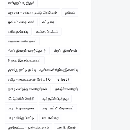
எண்ணும் எழுத்தும்
எது சரி? - சரியான தமிழ் அறிவோம்
ஓவியம்
ஓவியம் வரையலாம்
கட்டுரை
கவிதை போட்டி
கவிதைப் பக்கம்
சஹானா கவிதைகள்
சிலப்பதிகாரம் உரைத்தொடர்.
சிறப்பு தினங்கள்
சிறுவர் இசைப்பாடல்கள்.
ஞாயிறு நாட்டு நடப்பு - ஆன்லைன் தேர்வு இணைப்பு
தமிழ் - இயங்கலைத் தேர்வு ( On line Test )
தமிழ் வளர்த்த சான்றோர்கள்
தமிழ்ச்சான்றோர்
நீட் தேர்வில் வெற்றி
படித்ததில் பிடித்தது
பாபு - சிறுகதைகள்
பாபு - பள்ளி விழாக்கள்
பாபு - வில்லுப்பாட்டு
பாபு கவிதை
பூந்தோட்டம் - நூல் விமர்சனம்
மகளிர் தினம்