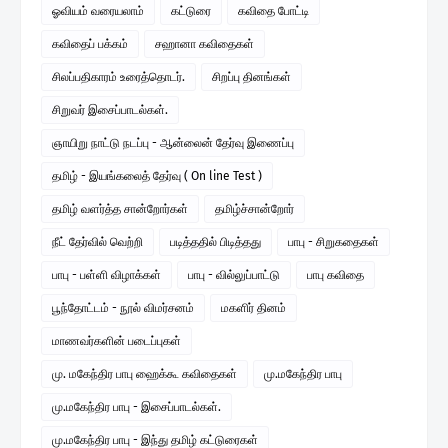
ஓவியம் வரையலாம்
கட்டுரை
கவிதை போட்டி
கவிதைப் பக்கம்
சஹானா கவிதைகள்
சிலப்பதிகாரம் உரைத்தொடர்.
சிறப்பு தினங்கள்
சிறுவர் இசைப்பாடல்கள்.
ஞாயிறு நாட்டு நடப்பு - ஆன்லைன் தேர்வு இணைப்பு
தமிழ் - இயங்கலைத் தேர்வு ( On line Test )
தமிழ் வளர்த்த சான்றோர்கள்
தமிழ்ச்சான்றோர்
நீட் தேர்வில் வெற்றி
படித்ததில் பிடித்தது
பாபு - சிறுகதைகள்
பாபு - பள்ளி விழாக்கள்
பாபு - வில்லுப்பாட்டு
பாபு கவிதை
பூந்தோட்டம் - நூல் விமர்சனம்
மகளிர் தினம்
மாணவர்களின் படைப்புகள்
மு. மகேந்திர பாபு ஹைக்கூ கவிதைகள்
மு.மகேந்திர பாபு
மு.மகேந்திர பாபு - இசைப்பாடல்கள்.
மு.மகேந்திர பாபு - இந்து தமிழ் கட்டுரைகள்