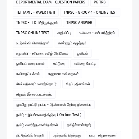
DEPORTMENTAL EXAM - QUESTION PAPERS
PG TRB
TET TAMIL - PAPER I & II
TNPSC - GROUP 4 - ONLINE TEST
TNPSC - II & IVதிருக்குறள்
TNPSC ANSWER
TNPSC ONLINE TEST
அறிவிப்பு
உ.வே.சா - என் சரித்திரம்
உடற்கல்வி வினாத்தாள்
எண்ணும் எழுத்தும்
எது சரி? - சரியான தமிழ் அறிவோம்
ஓவியம்
ஓவியம் வரையலாம்
கட்டுரை
கவிதை போட்டி
கவிதைப் பக்கம்
சஹானா கவிதைகள்
சிலப்பதிகாரம் உரைத்தொடர்.
சிறப்பு தினங்கள்
சிறுவர் இசைப்பாடல்கள்.
ஞாயிறு நாட்டு நடப்பு - ஆன்லைன் தேர்வு இணைப்பு
தமிழ் - இயங்கலைத் தேர்வு ( On line Test )
தமிழ் வளர்த்த சான்றோர்கள்
தமிழ்ச்சான்றோர்
நீட் தேர்வில் வெற்றி
படித்ததில் பிடித்தது
பாபு - சிறுகதைகள்