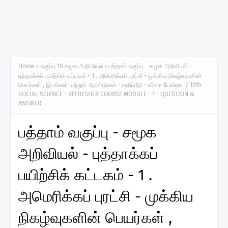
Home
வகுப்பு 10 சமூக அறிவியல்
பத்தாம் வகுப்பு - சமூக அறிவியல் -
புத்தாக்கப் பயிற்சிக் கட்டகம் - 1 . அமெரிக்கப் புரட்சி - முக்கிய நிகழ்வுகளின்
பெயர்கள் , இடங்கள் மற்றும் ஆண்டுகள் - மதிப்பீடு - வினா & விடை / 10th
SOCIAL SCIENCE - REFRESHER COURSE MODULE - 1 - QUESTION &
ANSWER
பத்தாம் வகுப்பு - சமூக
அறிவியல் - புத்தாக்கப்
பயிற்சிக் கட்டகம் - 1 .
அமெரிக்கப் புரட்சி - முக்கிய
நிகழ்வுகளின் பெயர்கள் ,