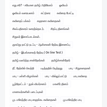
எது சரி? - சரியான தமிழ் அறிவோம்
ஓவியம்
ஓவியம் வரையலாம்
கட்டுரை
கவிதை போட்டி
கவிதைப் பக்கம்
சஹானா கவிதைகள்
சிலப்பதிகாரம் உரைத்தொடர்.
சிறப்பு தினங்கள்
சிறுவர் இசைப்பாடல்கள்.
ஞாயிறு நாட்டு நடப்பு - ஆன்லைன் தேர்வு இணைப்பு
தமிழ் - இயங்கலைத் தேர்வு ( On line Test )
தமிழ் வளர்த்த சான்றோர்கள்
தமிழ்ச்சான்றோர்
நீட் தேர்வில் வெற்றி
படித்ததில் பிடித்தது
பாபு - சிறுகதைகள்
பாபு - பள்ளி விழாக்கள்
பாபு - வில்லுப்பாட்டு
பாபு கவிதை
பூந்தோட்டம் - நூல் விமர்சனம்
மகளிர் தினம்
மாணவர்களின் படைப்புகள்
மு. மகேந்திர பாபு ஹைக்கூ கவிதைகள்
மு.மகேந்திர பாபு