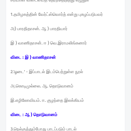
1.தமிழகத்தின் வேர்ட்ஸ்வொர்த் என்று புகழப்படுபவர்
அ) பாரதிதாசன். ஆ ) பாரதியார்
இ ) வாணிதாசன். ஈ ) வெ.இராமலிங்கனார்
விடை : இ ) வாணிதாசன்
2.'ஓடை' - இப்பாடல் இடம்பெற்றுள்ள நூல்
அ.கொடிமுல்லை. ஆ. தொடுவானம்
இ.எழிலோவியம். ஈ. குழந்தை இலக்கியம்
விடை : ஆ ) தொடுவானம்
3.நெல்குத்தும்போது பாடப்படும் பாடல்