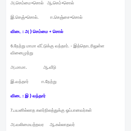
அ.செம்மை+சொல் ஆ.செம்+சொல்
இ.செஞ்+சொல். ஈ.செஞ்சை+சொல்
விடை : அ ) செம்மை + சொல்
6.நேற்று மாமா வீட்டுக்கு வந்தார். - இத்தொடரிலுள்ள
வினைமுற்று
அ.மாமா. ஆ.வீடு
இ.வந்தார் ஈ.நேற்று
விடை : இ ) வந்தார்
7.பயனில்லாத களர்நிலத்துக்கு ஒப்பானவர்கள்
அ.வலிமையற்றவர ஆ.கல்லாதவர்