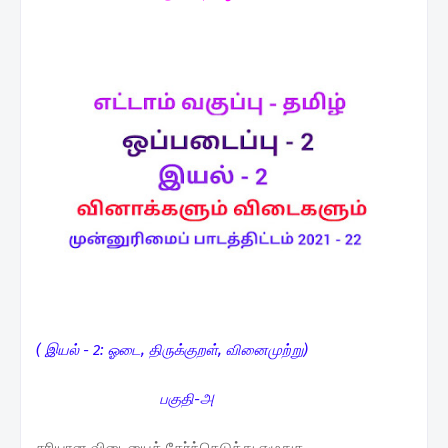
( இயல் - 2: ஓடை, திருக்குறள், வினைமுற்று)
பகுதி-அ
சரியான விடையைத் தேர்ந்தெடுத்து எழுதுக