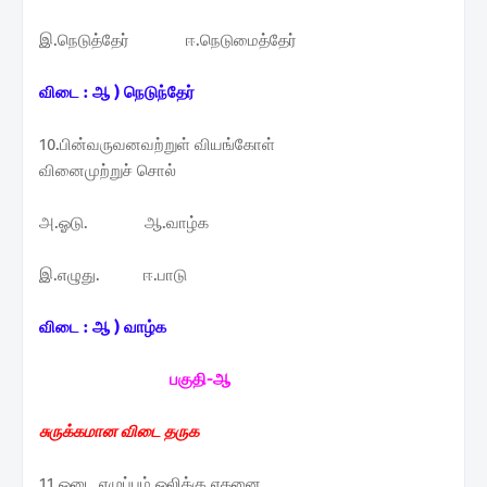
இ.நெடுத்தேர் ஈ.நெடுமைத்தேர்
விடை : ஆ ) நெடுந்தேர்
10.பின்வருவனவற்றுள் வியங்கோள்
வினைமுற்றுச் சொல்
அ.ஓடு. ஆ.வாழ்க
இ.எழுது. ஈ.பாடு
விடை : ஆ ) வாழ்க
பகுதி-ஆ
சுருக்கமான விடை தருக
11.ஓடை எழுப்பும் ஒலிக்கு எதனை