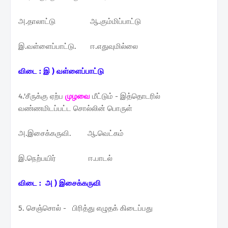
அ.தாலாட்டு ஆ.கும்மிப்பாட்டு
இ.வள்ளைப்பாட்டு. ஈ.எதுவுமில்லை
விடை : இ ) வள்ளைப்பாட்டு
4.'சீருக்கு ஏற்ப
முழவை
மீட்டும் - இத்தொடரில்
வண்ணமிடப்பட்ட சொல்லின் பொருள்
அ.இசைக்கருவி. ஆ.வெட்கம்
இ.நெற்பயிர் ஈ.பாடல்
விடை : அ ) இசைக்கருவி
5. செஞ்சொல் - பிரித்து எழுதக் கிடைப்பது