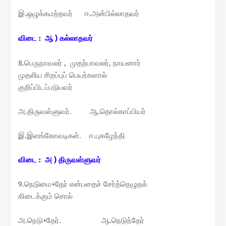
இ.ஒழுக்கமற்றவர் ஈ.அன்பில்லாதவர்
விடை : ஆ ) கல்லாதவர்
8.பெருநாவலர் , முதற்பாவலர், நாயனார்
முதலிய சிறப்புப் பெயர்களால்
குறிப்பிடப்படுபவர்
அ.திருவள்ளுவர். ஆ.தொல்காப்பியர்
இ.இளங்கோவடிகள். ஈ.புகழேந்தி
விடை : அ ) திருவள்ளுவர்
9.நெடுமை+தேர் என்பதைச் சேர்த்தெழுதக்
கிடைக்கும் சொல்
அ.நெடு+தேர். ஆ.நெடுந்தேர்