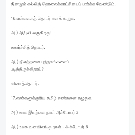
தினமும் கல்வித் தொலைக்காட்சியைப் பார்க்க வேண்டும்.
16.எவ்வகைத் தொடர் எனக் கூறுக.
அ ) ஆ!புலி வருகிறது!
உணர்ச்சித் தொடர்.
ஆ ) நீ எத்தனை புத்தகங்களைப்
படித்திருக்கிறாய்?
வினாத்தொடர்.
17.எண்களுக்குரிய தமிழ் எண்களை எழுதுக.
அ ) உலக இயற்கை நாள் அக்டோபர் 3
ஆ ) உலக வனவிலங்கு நாள் - அக்டோபர் 6