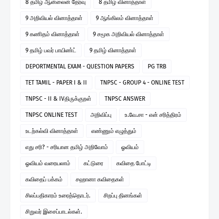
8 தமிழ் ஆன்லைன் தேர்வு
8 தமிழ் வினாத்தாள்
9 அறிவியல் வினாத்தாள்
9 ஆங்கிலம் வினாத்தாள்
9 கணிதம் வினாத்தாள்
9 சமூக அறிவியல் வினாத்தாள்
9 தமிழ் பவர் பாயிண்ட்
9 தமிழ் வினாத்தாள்
DEPORTMENTAL EXAM - QUESTION PAPERS
PG TRB
TET TAMIL - PAPER I & II
TNPSC - GROUP 4 - ONLINE TEST
TNPSC - II & IVதிருக்குறள்
TNPSC ANSWER
TNPSC ONLINE TEST
அறிவிப்பு
உ.வே.சா - என் சரித்திரம்
உடற்கல்வி வினாத்தாள்
எண்ணும் எழுத்தும்
எது சரி? - சரியான தமிழ் அறிவோம்
ஓவியம்
ஓவியம் வரையலாம்
கட்டுரை
கவிதை போட்டி
கவிதைப் பக்கம்
சஹானா கவிதைகள்
சிலப்பதிகாரம் உரைத்தொடர்.
சிறப்பு தினங்கள்
சிறுவர் இசைப்பாடல்கள்.