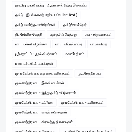
ஞாயிறு நாட்டு நடப்பு - ஆன்லைன் தேர்வு இணைப்பு
தமிழ் - இயங்கலைத் தேர்வு ( On line Test )
தமிழ் வளர்த்த சான்றோர்கள்
தமிழ்ச்சான்றோர்
நீட் தேர்வில் வெற்றி
படித்ததில் பிடித்தது
பாபு - சிறுகதைகள்
பாபு - பள்ளி விழாக்கள்
பாபு - வில்லுப்பாட்டு
பாபு கவிதை
பூந்தோட்டம் - நூல் விமர்சனம்
மகளிர் தினம்
மாணவர்களின் படைப்புகள்
மு. மகேந்திர பாபு ஹைக்கூ கவிதைகள்
மு.மகேந்திர பாபு
மு.மகேந்திர பாபு - இசைப்பாடல்கள்.
மு.மகேந்திர பாபு - இந்து தமிழ் கட்டுரைகள்
மு.மகேந்திர பாபு - கட்டுரை
மு.மகேந்திர பாபு - கவிதைகள்
மு.மகேந்திர பாபு - காதல் கவிதைகள்
மு.மகேந்திர பாபு - கிராமத்து நினைவுகள்
மு.மகேந்திர பாபு - சிறுகதை
மு.மகேந்திர பாபு - சிறுவர் பாடல்கள்