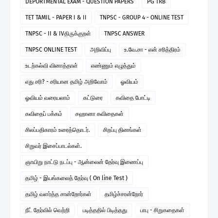
DEPORTMENTAL EXAM - QUESTION PAPERS
PG TRB
TET TAMIL - PAPER I & II
TNPSC - GROUP 4 - ONLINE TEST
TNPSC - II & IVதிருக்குறள்
TNPSC ANSWER
TNPSC ONLINE TEST
அறிவிப்பு
உ.வே.சா - என் சரித்திரம்
உடற்கல்வி வினாத்தாள்
எண்ணும் எழுத்தும்
எது சரி? - சரியான தமிழ் அறிவோம்
ஓவியம்
ஓவியம் வரையலாம்
கட்டுரை
கவிதை போட்டி
கவிதைப் பக்கம்
சஹானா கவிதைகள்
சிலப்பதிகாரம் உரைத்தொடர்.
சிறப்பு தினங்கள்
சிறுவர் இசைப்பாடல்கள்.
ஞாயிறு நாட்டு நடப்பு - ஆன்லைன் தேர்வு இணைப்பு
தமிழ் - இயங்கலைத் தேர்வு ( On line Test )
தமிழ் வளர்த்த சான்றோர்கள்
தமிழ்ச்சான்றோர்
நீட் தேர்வில் வெற்றி
படித்ததில் பிடித்தது
பாபு - சிறுகதைகள்