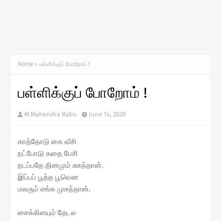
Home
பள்ளிக்குப் போறோம் !
பள்ளிக்குப் போறோம் !
M.Mahendra Babu
June 14, 2020
காத்தோடு கை வீசி
நட்போடு கதை பேசி
நடப்பதே தினமும் சுகந்தான்.
இப்பப் பூத்த பூவென
மலரும் எங்க முகந்தான்.
சைக்கிளயும் தேடல