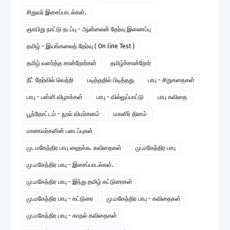
சிறுவர் இசைப்பாடல்கள்.
ஞாயிறு நாட்டு நடப்பு - ஆன்லைன் தேர்வு இணைப்பு
தமிழ் - இயங்கலைத் தேர்வு ( On line Test )
தமிழ் வளர்த்த சான்றோர்கள்
தமிழ்ச்சான்றோர்
நீட் தேர்வில் வெற்றி
படித்ததில் பிடித்தது
பாபு - சிறுகதைகள்
பாபு - பள்ளி விழாக்கள்
பாபு - வில்லுப்பாட்டு
பாபு கவிதை
பூந்தோட்டம் - நூல் விமர்சனம்
மகளிர் தினம்
மாணவர்களின் படைப்புகள்
மு. மகேந்திர பாபு ஹைக்கூ கவிதைகள்
மு.மகேந்திர பாபு
மு.மகேந்திர பாபு - இசைப்பாடல்கள்.
மு.மகேந்திர பாபு - இந்து தமிழ் கட்டுரைகள்
மு.மகேந்திர பாபு - கட்டுரை
மு.மகேந்திர பாபு - கவிதைகள்
மு.மகேந்திர பாபு - காதல் கவிதைகள்