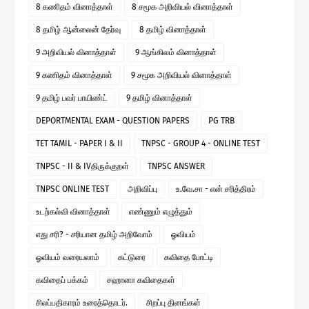
8 கணிதம் வினாத்தாள்
8 சமூக அறிவியல் வினாத்தாள்
8 தமிழ் ஆன்லைன் தேர்வு
8 தமிழ் வினாத்தாள்
9 அறிவியல் வினாத்தாள்
9 ஆங்கிலம் வினாத்தாள்
9 கணிதம் வினாத்தாள்
9 சமூக அறிவியல் வினாத்தாள்
9 தமிழ் பவர் பாயிண்ட்
9 தமிழ் வினாத்தாள்
DEPORTMENTAL EXAM - QUESTION PAPERS
PG TRB
TET TAMIL - PAPER I & II
TNPSC - GROUP 4 - ONLINE TEST
TNPSC - II & IVதிருக்குறள்
TNPSC ANSWER
TNPSC ONLINE TEST
அறிவிப்பு
உ.வே.சா - என் சரித்திரம்
உடற்கல்வி வினாத்தாள்
எண்ணும் எழுத்தும்
எது சரி? - சரியான தமிழ் அறிவோம்
ஓவியம்
ஓவியம் வரையலாம்
கட்டுரை
கவிதை போட்டி
கவிதைப் பக்கம்
சஹானா கவிதைகள்
சிலப்பதிகாரம் உரைத்தொடர்.
சிறப்பு தினங்கள்