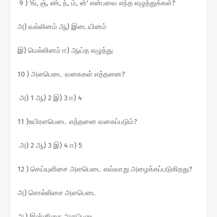
9 ) 'ங், ஞ், ண், ந், ம், ன்' என்பவை எந்த எழுத்துக்கள்?
அ) வல்லினம் ஆ) இடையினம்
இ) மெல்லினம் ஈ) ஆய்த எழுத்து
10 ) அளபெடை வகைகள் எத்தனை?
அ) 1 ஆ) 2 இ) 3 ஈ) 4
11 )உயிரளபெடை எத்தனை வகைப்படும்?
அ) 2 ஆ) 3 இ) 4 ஈ) 5
12 ) செய்யுளிசை அளபெடை எவ்வாறு அழைக்கப்படுகிறது?
அ) சொல்லிசை அளபெடை
ஆ) இன்னிசை அளபெடை