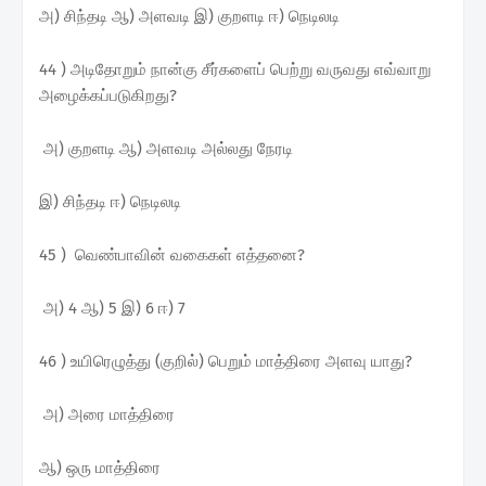
அ) சிந்தடி ஆ) அளவடி இ) குறளடி ஈ) நெடிலடி
44 ) அடிதோறும் நான்கு சீர்களைப் பெற்று வருவது எவ்வாறு
அழைக்கப்படுகிறது?
அ) குறளடி ஆ) அளவடி அல்லது நேரடி
இ) சிந்தடி ஈ) நெடிலடி
45 ) வெண்பாவின் வகைகள் எத்தனை?
அ) 4 ஆ) 5 இ) 6 ஈ) 7
46 ) உயிரெழுத்து (குறில்) பெறும் மாத்திரை அளவு யாது?
அ) அரை மாத்திரை
ஆ) ஒரு மாத்திரை