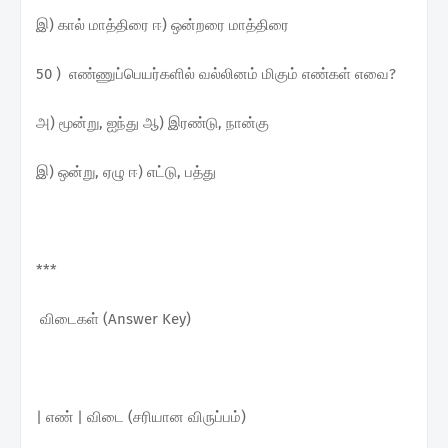
இ) கால் மாத்திரை ஈ) ஒன்றரை மாத்திரை
50 ) எண்ணுப்பெயர்களில் வல்லினம் மிகும் எண்கள் எவை?
அ) மூன்று, ஐந்து ஆ) இரண்டு, நான்கு
இ) ஒன்று, ஏழு ஈ) எட்டு, பத்து
***
விடைகள் (Answer Key)
| எண் | விடை (சரியான விருப்பம்)