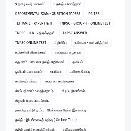
9 தமிழ் பவர் பாயிண்ட்
9 தமிழ் வினாத்தாள்
DEPORTMENTAL EXAM - QUESTION PAPERS
PG TRB
TET TAMIL - PAPER I & II
TNPSC - GROUP 4 - ONLINE TEST
TNPSC - II & IVதிருக்குறள்
TNPSC ANSWER
TNPSC ONLINE TEST
அறிவிப்பு
உ.வே.சா - என் சரித்திரம்
உடற்கல்வி வினாத்தாள்
எண்ணும் எழுத்தும்
எது சரி? - சரியான தமிழ் அறிவோம்
ஓவியம்
ஓவியம் வரையலாம்
கட்டுரை
கவிதை போட்டி
கவிதைப் பக்கம்
சஹானா கவிதைகள்
சிலப்பதிகாரம் உரைத்தொடர்.
சிறப்பு தினங்கள்
சிறுவர் இசைப்பாடல்கள்.
ஞாயிறு நாட்டு நடப்பு - ஆன்லைன் தேர்வு இணைப்பு
தமிழ் - இயங்கலைத் தேர்வு ( On line Test )
தமிழ் வளர்த்த சான்றோர்கள்
தமிழ்ச்சான்றோர்