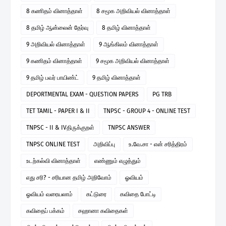
8 கணிதம் வினாத்தாள்
8 சமூக அறிவியல் வினாத்தாள்
8 தமிழ் ஆன்லைன் தேர்வு
8 தமிழ் வினாத்தாள்
9 அறிவியல் வினாத்தாள்
9 ஆங்கிலம் வினாத்தாள்
9 கணிதம் வினாத்தாள்
9 சமூக அறிவியல் வினாத்தாள்
9 தமிழ் பவர் பாயிண்ட்
9 தமிழ் வினாத்தாள்
DEPORTMENTAL EXAM - QUESTION PAPERS
PG TRB
TET TAMIL - PAPER I & II
TNPSC - GROUP 4 - ONLINE TEST
TNPSC - II & IVதிருக்குறள்
TNPSC ANSWER
TNPSC ONLINE TEST
அறிவிப்பு
உ.வே.சா - என் சரித்திரம்
உடற்கல்வி வினாத்தாள்
எண்ணும் எழுத்தும்
எது சரி? - சரியான தமிழ் அறிவோம்
ஓவியம்
ஓவியம் வரையலாம்
கட்டுரை
கவிதை போட்டி
கவிதைப் பக்கம்
சஹானா கவிதைகள்