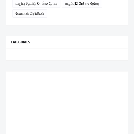
வகுப்பு 9 தமிழ் Online தேர்வு
வகுப்பு12 Online தேர்வு
வேளாண் அறிவியல்
CATEGORIES