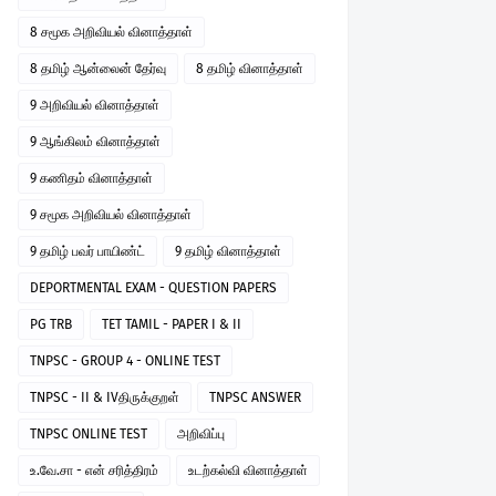
8 சமூக அறிவியல் வினாத்தாள்
8 தமிழ் ஆன்லைன் தேர்வு
8 தமிழ் வினாத்தாள்
9 அறிவியல் வினாத்தாள்
9 ஆங்கிலம் வினாத்தாள்
9 கணிதம் வினாத்தாள்
9 சமூக அறிவியல் வினாத்தாள்
9 தமிழ் பவர் பாயிண்ட்
9 தமிழ் வினாத்தாள்
DEPORTMENTAL EXAM - QUESTION PAPERS
PG TRB
TET TAMIL - PAPER I & II
TNPSC - GROUP 4 - ONLINE TEST
TNPSC - II & IVதிருக்குறள்
TNPSC ANSWER
TNPSC ONLINE TEST
அறிவிப்பு
உ.வே.சா - என் சரித்திரம்
உடற்கல்வி வினாத்தாள்