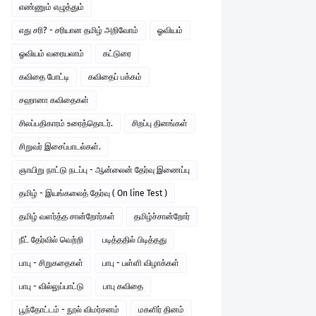
எண்ணும் எழுத்தும்
எது சரி? - சரியான தமிழ் அறிவோம்
ஓவியம்
ஓவியம் வரையலாம்
கட்டுரை
கவிதை போட்டி
கவிதைப் பக்கம்
சஹானா கவிதைகள்
சிலப்பதிகாரம் உரைத்தொடர்.
சிறப்பு தினங்கள்
சிறுவர் இசைப்பாடல்கள்.
ஞாயிறு நாட்டு நடப்பு - ஆன்லைன் தேர்வு இணைப்பு
தமிழ் - இயங்கலைத் தேர்வு ( On line Test )
தமிழ் வளர்த்த சான்றோர்கள்
தமிழ்ச்சான்றோர்
நீட் தேர்வில் வெற்றி
படித்ததில் பிடித்தது
பாபு - சிறுகதைகள்
பாபு - பள்ளி விழாக்கள்
பாபு - வில்லுப்பாட்டு
பாபு கவிதை
பூந்தோட்டம் - நூல் விமர்சனம்
மகளிர் தினம்