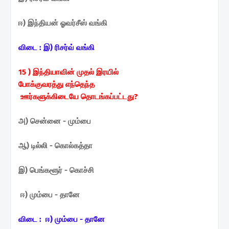
ஈ) இந்தியன் ஓவர்சீஸ் வங்கி
விடை :
இ) ரிசர்வ் வங்கி
15 ) இந்தியாவின் முதல் இரயில்
போக்குவரத்து எந்தெந்த
ஊர்களுக்கிடையே
தொடங்கப்பட்டது?
அ) சென்னை - மும்பை
ஆ) டில்லி - கொல்கத்தா
இ) பெங்களூர் - கொச்சி
ஈ) மும்பை - தானே
விடை :
ஈ) மும்பை - தானே