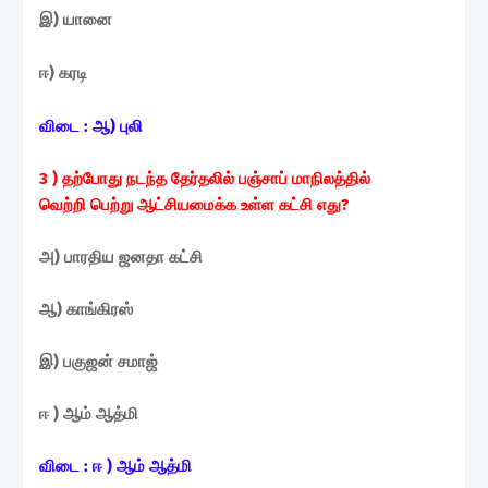
இ) யானை
ஈ) கரடி
விடை :
ஆ) புலி
3 ) தற்போது நடந்த தேர்தலில்
பஞ்சாப் மாநிலத்தில்
வெற்றி
பெற்று ஆட்சியமைக்க உள்ள
கட்சி எது?
அ) பாரதிய ஜனதா கட்சி
ஆ) காங்கிரஸ்
இ) பகுஜன் சமாஜ்
ஈ ) ஆம் ஆத்மி
விடை :
ஈ ) ஆம் ஆத்மி