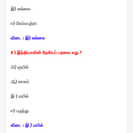
இ) கங்கை
ஈ) பிரம்மபுத்ரா
விடை : இ) கங்கை
6 ) இந்தியாவின் தேசியப்
பறவை எது
?
அ) குயில்
ஆ) காகம்
இ ) மயில்
ஈ) பருந்து
விடை :
இ ) மயில்