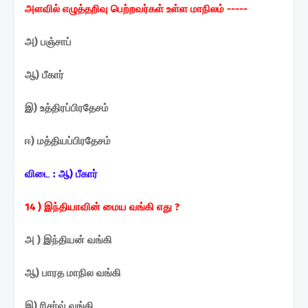
அளவில் எழுத்தறிவு
பெற்றவர்கள் உள்ள மாநிலம் -----
அ) பஞ்சாப்
ஆ) பீகார்
இ) உத்திரப்பிரதேசம்
ஈ) மத்தியப்பிரதேசம்
விடை :
ஆ) பீகார்
14 ) இந்தியாவின் மைய வங்கி
எது ?
அ ) இந்தியன் வங்கி
ஆ) பாரத மாநில வங்கி
இ) ரிசர்வ் வங்கி