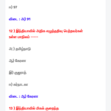
ஈ) 97
விடை :
அ) 91
12 ) இந்தியாவில் அதிக
எழுத்தறிவு பெற்றவர்கள்
உள்ள
மாநிலம் -----
அ ) தமிழ்நாடு
ஆ) கேரளா
இ) குஜராத்
ஈ) கர்நாடகா
விடை :
ஆ) கேரளா
13 ) இந்தியாவில் மிகக் குறைந்த