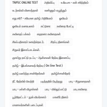
TNPSC ONLINE TEST
அறிவிப்பு
உ.வே.சா - என் சரித்திரம்
உடற்கல்வி வினாத்தாள்
எண்ணும் எழுத்தும்
எது சரி? - சரியான தமிழ் அறிவோம்
ஓவியம்
ஓவியம் வரையலாம்
கட்டுரை
கவிதை போட்டி
கவிதைப் பக்கம்
சஹானா கவிதைகள்
சிலப்பதிகாரம் உரைத்தொடர்.
சிறப்பு தினங்கள்
சிறுவர் இசைப்பாடல்கள்.
ஞாயிறு நாட்டு நடப்பு - ஆன்லைன் தேர்வு இணைப்பு
தமிழ் - இயங்கலைத் தேர்வு ( On line Test )
தமிழ் வளர்த்த சான்றோர்கள்
தமிழ்ச்சான்றோர்
நீட் தேர்வில் வெற்றி
படித்ததில் பிடித்தது
பாபு - சிறுகதைகள்
பாபு - பள்ளி விழாக்கள்
பாபு - வில்லுப்பாட்டு
பாபு கவிதை
பூந்தோட்டம் - நூல் விமர்சனம்
மகளிர் தினம்
மாணவர்களின் படைப்புகள்