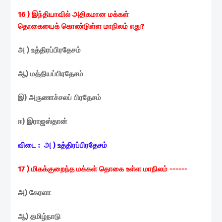
16 ) இந்தியாவில் அதிகமான
மக்கள்
தொகையைக்
கொண்டுள்ள மாநிலம் எது?
அ ) உத்திரப்பிரதேசம்
ஆ) மத்தியப்பிரதேசம்
இ) அருணாச்சலப் பிரதேசம்
ஈ) இராஜஸ்தான்
விடை :
அ ) உத்திரப்பிரதேசம்
17 ) மிகக்குறைந்த மக்கள்
தொகை உள்ள மாநிலம் ------
அ) கேரளா
ஆ) தமிழ்நாடு