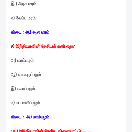
இ ) அரச மரம்
ஈ) வேப்ப மரம்
விடை :
ஆ) ஆல மரம்
9) இந்தியாவின் தேசியக் கனி
எது?
அ) மாம்பழம்
ஆ) வாழைப்பழம்
இ) பலாப்பழம்
ஈ) பப்பாளிப்பழம்
விடை :
அ) மாம்பழம்
10 ) இந்தியாவின் தேசிய
விளையாட்டு -----