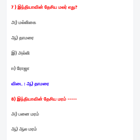
7 ) இந்தியாவின் தேசிய மலர்
எது?
அ) மல்லிகை
ஆ) தாமரை
இ) அல்லி
ஈ) ரோஜா
விடை :
ஆ) தாமரை
8) இந்தியாவின் தேசிய மரம் -----
அ) பனை மரம்
ஆ) ஆல மரம்