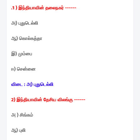
.1 ) இந்தியாவின் தலைநகர் ------
அ) புதுடெல்லி
ஆ) கொல்கத்தா
இ) மும்பை
ஈ) சென்னை
விடை :
அ) புதுடெல்லி
2) இந்தியாவின் தேசிய
விலங்கு ------
அ ) சிங்கம்
ஆ) புலி