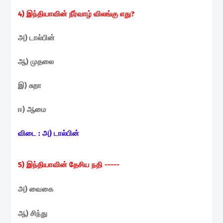
4) இந்தியாவின் நீர்வாழ்
விலங்கு எது?
அ) டால்பின்
ஆ) முதலை
இ) சுறா
ஈ) ஆமை
விடை :
அ) டால்பின்
5) இந்தியாவின் தேசிய நதி -----
அ) வைகை
ஆ) சிந்து