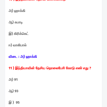
அ) ஹாக்கி
ஆ) கபாடி
இ) கிரிக்கெட்
ஈ) வாலிபால்
விடை :
அ) ஹாக்கி
11 ) இந்தியாவின் தேசிய
தொலைபேசி கோடு எண் எது ?
அ) 91
ஆ) 93
இ ) 95