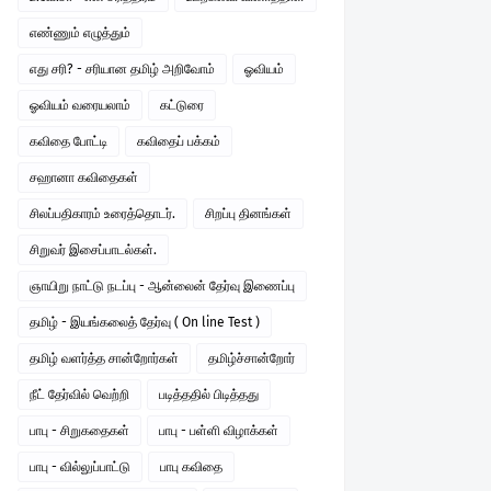
எண்ணும் எழுத்தும்
எது சரி? - சரியான தமிழ் அறிவோம்
ஓவியம்
ஓவியம் வரையலாம்
கட்டுரை
கவிதை போட்டி
கவிதைப் பக்கம்
சஹானா கவிதைகள்
சிலப்பதிகாரம் உரைத்தொடர்.
சிறப்பு தினங்கள்
சிறுவர் இசைப்பாடல்கள்.
ஞாயிறு நாட்டு நடப்பு - ஆன்லைன் தேர்வு இணைப்பு
தமிழ் - இயங்கலைத் தேர்வு ( On line Test )
தமிழ் வளர்த்த சான்றோர்கள்
தமிழ்ச்சான்றோர்
நீட் தேர்வில் வெற்றி
படித்ததில் பிடித்தது
பாபு - சிறுகதைகள்
பாபு - பள்ளி விழாக்கள்
பாபு - வில்லுப்பாட்டு
பாபு கவிதை