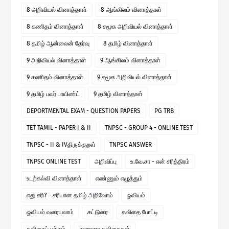
8 அறிவியல் வினாத்தாள்
8 ஆங்கிலம் வினாத்தாள்
8 கணிதம் வினாத்தாள்
8 சமூக அறிவியல் வினாத்தாள்
8 தமிழ் ஆன்லைன் தேர்வு
8 தமிழ் வினாத்தாள்
9 அறிவியல் வினாத்தாள்
9 ஆங்கிலம் வினாத்தாள்
9 கணிதம் வினாத்தாள்
9 சமூக அறிவியல் வினாத்தாள்
9 தமிழ் பவர் பாயிண்ட்
9 தமிழ் வினாத்தாள்
DEPORTMENTAL EXAM - QUESTION PAPERS
PG TRB
TET TAMIL - PAPER I & II
TNPSC - GROUP 4 - ONLINE TEST
TNPSC - II & IVதிருக்குறள்
TNPSC ANSWER
TNPSC ONLINE TEST
அறிவிப்பு
உ.வே.சா - என் சரித்திரம்
உடற்கல்வி வினாத்தாள்
எண்ணும் எழுத்தும்
எது சரி? - சரியான தமிழ் அறிவோம்
ஓவியம்
ஓவியம் வரையலாம்
கட்டுரை
கவிதை போட்டி
கவிதைப் பக்கம்
சஹானா கவிதைகள்