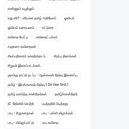
எண்ணும் எழுத்தும்
எது சரி? - சரியான தமிழ் அறிவோம்
ஓவியம்
ஓவியம் வரையலாம்
கட்டுரை
கவிதை போட்டி
கவிதைப் பக்கம்
சஹானா கவிதைகள்
சிலப்பதிகாரம் உரைத்தொடர்.
சிறப்பு தினங்கள்
சிறுவர் இசைப்பாடல்கள்.
ஞாயிறு நாட்டு நடப்பு - ஆன்லைன் தேர்வு இணைப்பு
தமிழ் - இயங்கலைத் தேர்வு ( On line Test )
தமிழ் வளர்த்த சான்றோர்கள்
தமிழ்ச்சான்றோர்
நீட் தேர்வில் வெற்றி
படித்ததில் பிடித்தது
பாபு - சிறுகதைகள்
பாபு - பள்ளி விழாக்கள்
பாபு - வில்லுப்பாட்டு
பாபு கவிதை