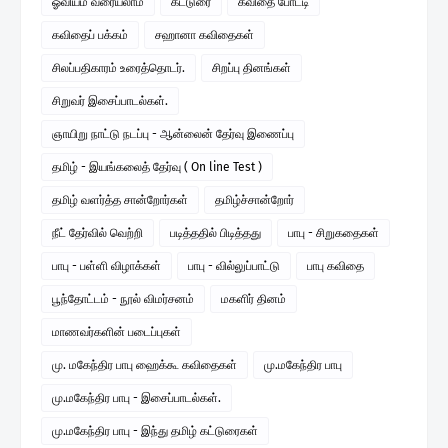
ஓவியம் வரையலாம்
கட்டுரை
கவிதை போட்டி
கவிதைப் பக்கம்
சஹானா கவிதைகள்
சிலப்பதிகாரம் உரைத்தொடர்.
சிறப்பு தினங்கள்
சிறுவர் இசைப்பாடல்கள்.
ஞாயிறு நாட்டு நடப்பு - ஆன்லைன் தேர்வு இணைப்பு
தமிழ் - இயங்கலைத் தேர்வு ( On line Test )
தமிழ் வளர்த்த சான்றோர்கள்
தமிழ்ச்சான்றோர்
நீட் தேர்வில் வெற்றி
படித்ததில் பிடித்தது
பாபு - சிறுகதைகள்
பாபு - பள்ளி விழாக்கள்
பாபு - வில்லுப்பாட்டு
பாபு கவிதை
பூந்தோட்டம் - நூல் விமர்சனம்
மகளிர் தினம்
மாணவர்களின் படைப்புகள்
மு. மகேந்திர பாபு ஹைக்கூ கவிதைகள்
மு.மகேந்திர பாபு
மு.மகேந்திர பாபு - இசைப்பாடல்கள்.
மு.மகேந்திர பாபு - இந்து தமிழ் கட்டுரைகள்